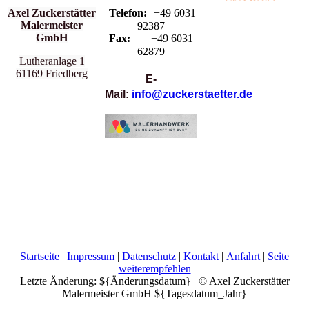
Axel Zuckerstätter
Telefon:
+49 6031
Malermeister
92387
GmbH
Fax:
+49 6031
62879
Lutheranlage 1
61169 Friedberg
E-
Mail:
info@zuckerstaetter.de
Startseite
|
Impressum
|
Datenschutz
|
Kontakt
|
Anfahrt
|
Seite
weiterempfehlen
Letzte Änderung: ${Änderungsdatum} | © Axel Zuckerstätter
Malermeister GmbH ${Tagesdatum_Jahr}